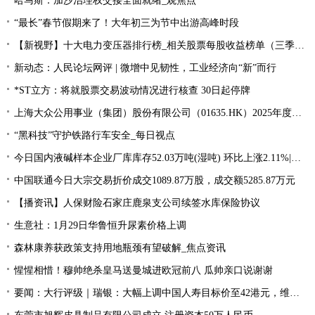
哈马斯：加沙治理权交接全面就绪_观焦点
“最长”春节假期来了！大年初三为节中出游高峰时段
【新视野】十大电力变压器排行榜_相关股票每股收益榜单（三季度）
新动态：人民论坛网评 | 微增中见韧性，工业经济向“新”而行
*ST立方：将就股票交易波动情况进行核查 30日起停牌
上海大众公用事业（集团）股份有限公司（01635.HK）2025年度盈利预告：净利润预增50.12%至114.46%_焦点热文
“黑科技”守护铁路行车安全_每日视点
今日国内液碱样本企业厂库库存52.03万吨(湿吨) 环比上涨2.11%|快报
中国联通今日大宗交易折价成交1089.87万股，成交额5285.87万元
【播资讯】人保财险石家庄鹿泉支公司续签水库保险协议
生意社：1月29日华鲁恒升尿素价格上调
森林康养获政策支持用地瓶颈有望破解_焦点资讯
惺惺相惜！穆帅绝杀皇马送曼城进欧冠前八 瓜帅亲口说谢谢
要闻：大行评级｜瑞银：大幅上调中国人寿目标价至42港元，维持“买入”评级