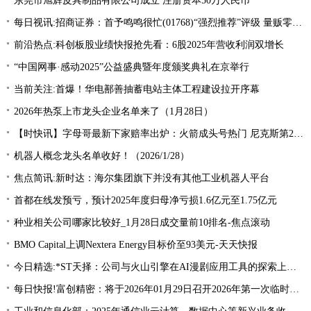
东莞市旭辉皮具制品有限公司成立 注册资本50万人民币
每日视讯:招商证券：首予鸣鸣很忙(01768)“强烈推荐”评级 量贩零食渠道效率大幅领先
前沿热点:科创板股业绩快报抢先看：6股2025年营收利润双增长
“中国网事·感动2025”公益盛典暨年度颁奖典礼在京举行
当前关注:首爆！华电鄯善抽蓄电站主体工程建设拉开序幕
2026年热泵上市龙头企业名单来了（1月28日）
【时快讯】字母哥最新下家赔率出炉：火箭成头号热门 尼克斯第2勇士仅第10
机器人概念龙头名单收好！（2026/1/28）
焦点简讯:新时达：海尔集团旗下并没有其他工业机器人平台
首都在线发预亏，预计2025年度归母净亏损1.6亿元至1.75亿元
种业相关公司哪家比较好_1月28日成交量前10排名-焦点滚动
BMO Capital上调Nextera Energy目标价至93美元-天天快报
今日精选:*ST天择：公司与火山引擎在AI漫剧应用工具的探索上有合作
每日快报!富创精密：将于2026年01月29日召开2026年第一次临时股东大会