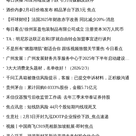
每日快播:AI应用端震荡下跌 引力传媒触及跌停
酒价内参2月4日价格发布 精品茅台下跌3元 焦点
【环球财经】法国2025年财政赤字改善 同比减少20%-消息
每日看点!徐州富盈包装制品有限公司成立 注册资本30万人民币
TA：明尼苏达联正在和J罗就自由转会加盟事宜进行谈判
不是所有“燃脂增肌”都适合你 跟练视频致髋关节重伤 今日看点
广州发展：广州发展财务共享服务中心于2025年下半年启动建设，第一阶段将新能源业务板块纳入共享范围|聚焦
3大大消费龙头题材，名单收好！（2026/2/3）
千问工具箱被微信风险提示，客服：已提交申诉材料，正积极沟通
贵州茅台：累计回购0.0333%股份，金额5.71亿元
禾信仪器预亏后收监管工作函 去年三季末华泰证券持股
焦点讯息：短线防风险 44只个股短期均线现死叉
生意社：2月3日开封九泓DOTP企业报价下跌_焦点速递
视频丨中国商飞C919亮相新加坡航展-即时焦点