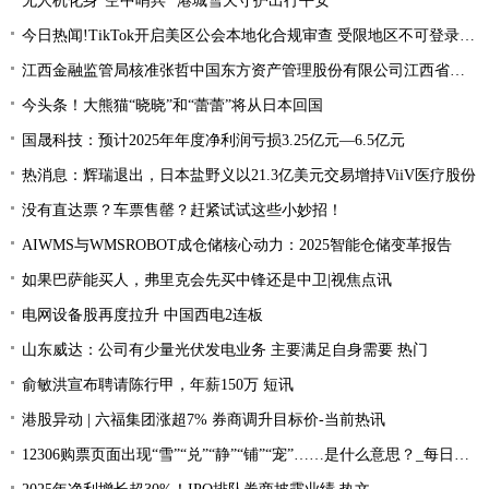
无人机化身“空中哨兵” 港城雪天守护出行平安
今日热闻!TikTok开启美区公会本地化合规审查 受限地区不可登录直播后台
江西金融监管局核准张哲中国东方资产管理股份有限公司江西省分公司总经理助理|每日消息
今头条！大熊猫“晓晓”和“蕾蕾”将从日本回国
国晟科技：预计2025年年度净利润亏损3.25亿元—6.5亿元
热消息：辉瑞退出，日本盐野义以21.3亿美元交易增持ViiV医疗股份
没有直达票？车票售罄？赶紧试试这些小妙招！
AIWMS与WMSROBOT成仓储核心动力：2025智能仓储变革报告
如果巴萨能买人，弗里克会先买中锋还是中卫|视焦点讯
电网设备股再度拉升 中国西电2连板
山东威达：公司有少量光伏发电业务 主要满足自身需要 热门
俞敏洪宣布聘请陈行甲，年薪150万 短讯
港股异动 | 六福集团涨超7% 券商调升目标价-当前热讯
12306购票页面出现“雪”“兑”“静”“铺”“宠”……是什么意思？_每日播报