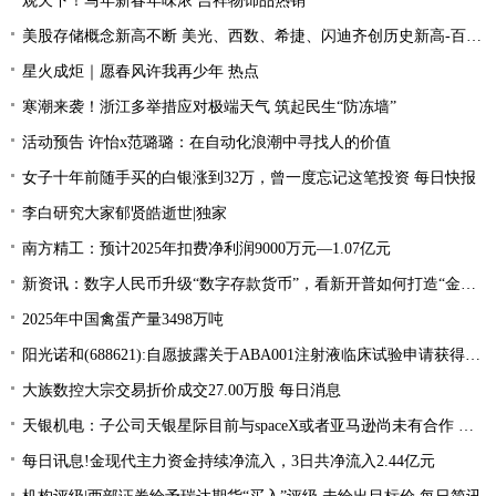
观天下！马年新春年味浓 吉祥物饰品热销
美股存储概念新高不断 美光、西数、希捷、闪迪齐创历史新高-百事通
星火成炬｜愿春风许我再少年 热点
寒潮来袭！浙江多举措应对极端天气 筑起民生“防冻墙”
活动预告 许怡x范璐璐：在自动化浪潮中寻找人的价值
女子十年前随手买的白银涨到32万，曾一度忘记这笔投资 每日快报
李白研究大家郁贤皓逝世|独家
南方精工：预计2025年扣费净利润9000万元—1.07亿元
新资讯：数字人民币升级“数字存款货币”，看新开普如何打造“金融+教育”新标杆
2025年中国禽蛋产量3498万吨
阳光诺和(688621):自愿披露关于ABA001注射液临床试验申请获得受理 每日快看
大族数控大宗交易折价成交27.00万股 每日消息
天银机电：子公司天银星际目前与spaceX或者亚马逊尚未有合作 简讯
每日讯息!金现代主力资金持续净流入，3日共净流入2.44亿元