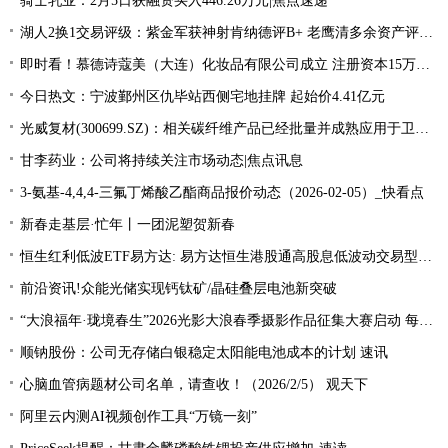
骑士乳业：2月5日获融资买入446.26万元|焦点速递
湖人2换1交易评级：紫金军获神射肯纳德评B+ 老鹰清多余资产评B+ 每日热议
即时看！慕德诗蔻美（大连）化妆品有限公司成立 注册资本15万人民币
今日热文：宁波鄞州区仇毕站西侧宅地挂牌 起始价4.41亿元
光威复材(300699.SZ)：相关碳纤维产品已经批量并成熟应用于卫星相关结构
甘李药业：公司将持续关注市场动态|焦点讯息
3-氨基-4,4,4-三氟丁烯酸乙酯商品报价动态（2026-02-05）_快看点
新春走基层·忙年丨一团泥塑贺新春
恒生红利低波ETF易方达: 易方达恒生港股通高股息低波动交易型开放式指数证券投资基金分红公告|热点
前沿资讯!众能光储实现钙钛矿/晶硅叠层电池新突破
“大浪福年·珑境春生”2026光影大浪春季摄影作品征集大赛启动 每日看点
顺钠股份：公司无存储白银稳定太阳能电池成本的计划 速讯
心脑血管病题材公司名单，请查收！（2026/2/5） 观天下
阿里云内测AI视频创作工具“万镜一刻”