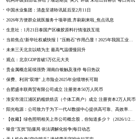
机构评级|西部证券给予瑞达期货“买入”评级 未给出目标价 每日简讯
中国水业集团：清盘呈请聆讯延后至2月11日
2026年方便群众就医服务十项举措,齐刷刷来啦_焦点讯息
生意社：1月21日泰国产区橡胶原料行情涨跌互现
当前焦点!新华社权威快报丨“压舱石”作用凸显！2025年我国工业和信息化领域对经济增长贡献超四成
未来三天北京以晴为主 最高气温缓慢回升
观点：北京GDP首破5万亿元大关
贵金属概念延续强势 湖南白银触及涨停 每日热议
保费、利润“双增” 上市险企2025年业绩增长可期
合肥盛丰联商贸有限公司成立 注册资本50万人民币
淮安市清江浦区奶糯烘焙店（个体工商户）成立 注册资本2万人民币
阳光电源：公司致力于为下一代AI数据中心提供高可靠、高效率、高功率密度的全栈式电源解决方案
【收藏】绿色照明相关上市公司概念股，你知道多少？（2026/1/20）|前沿资讯
噪音“互扰”陷僵局 依法调解化纷争|每日动态