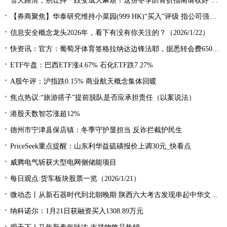
雪天路滑，别让摔一跤变成大麻烦！这份冬季防骨折指南请收好 焦点关注
【券商聚焦】华泰研究维持小菜园(999 HK)“买入”评级 指公司强化性价比优势拥抱高质量增长_播资讯
信息安全概念龙头2026年，看下有没有你关注的？（2026/1/22）
快资讯：官方：葡萄牙体育签格拉纳达边锋法耶，据悉转会费650万欧元
ETF午盘：巴西ETF涨4.67% 石化ETF跌7.27%
A股午评：沪指跌0.15% 商业航天概念集体回暖
焦点热议:“旅游搭子”提前脱队是否应承担责任（以案说法）
港股天数智芯涨超12%
德州市宁津县保店镇：冬季守护显担当 反诈拦截护民生
PriceSeek重点提醒：山东利华益硫磺报价上调30元_快看点
威腾电气斩获大型电网侧储能项目
每日观点:货车板块股票一览（2026/1/21）
微动态丨从新石器时代到北朝晚期 陕西六大考古发现串起中华文明“无字史书”
纳科诺尔：1月21日获融资买入1308.89万元