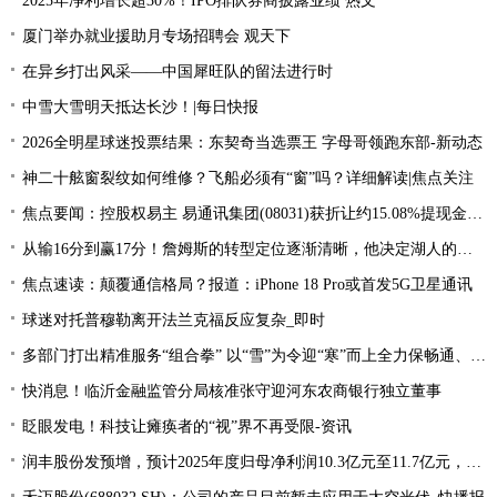
2025年净利增长超30%！IPO排队券商披露业绩 热文
厦门举办就业援助月专场招聘会 观天下
在异乡打出风采——中国犀旺队的留法进行时
中雪大雪明天抵达长沙！|每日快报
2026全明星球迷投票结果：东契奇当选票王 字母哥领跑东部-新动态
神二十舷窗裂纹如何维修？飞船必须有“窗”吗？详细解读|焦点关注
焦点要闻：控股权易主 易通讯集团(08031)获折让约15.08%提现金要约 1月20日复牌
从输16分到赢17分！詹姆斯的转型定位逐渐清晰，他决定湖人的上限_每日观察
焦点速读：颠覆通信格局？报道：iPhone 18 Pro或首发5G卫星通讯
球迷对托普穆勒离开法兰克福反应复杂_即时
多部门打出精准服务“组合拳” 以“雪”为令迎“寒”而上全力保畅通、护生产 今日播报
快消息！临沂金融监管分局核准张守迎河东农商银行独立董事
眨眼发电！科技让瘫痪者的“视”界不再受限-资讯
润丰股份发预增，预计2025年度归母净利润10.3亿元至11.7亿元，增长128.85%至159.95%