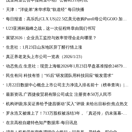
茂业商业公告申报商业不动产公募REITs|时讯
天津：“洋徒弟”来华求取“轨道经” 每日快播
每日报道：高乐氏(CLX.US)22.5亿美元收购Purell母公司GOJO 加码健康卫生市场
U23亚洲杯巅峰之战，这一次征程终章由我们书写
展望2026：企业员工监控与效率管理会走向哪里？
生意社：1月23日山东地区异丁醛行情上涨
真正养老龙头上市公司一览表（2026/1/23）
动态焦点:生意社：现货上海银2026年1月23日早盘基准报价24879元/千克
民生有问 科技有答｜“95后”研发团队用科技回应“银发需求”
1月22日数据中心概念上市公司主力净流入排名前十（榜单查询）|每日报道
最新资讯:广西捷俊贸易有限公司成立 注册资本50万人民币
机构评级|东吴证券给予捷昌驱动“买入”评级 未给出目标价|焦点热文
罗永浩又被缠上了！713万股权被冻结3年，「真还传」仍未落幕-播资讯
在京高校自建特色知产数据库-每日讯息