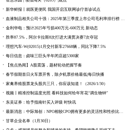
智慧乐园 | 读报闯关（0203）|观点
新华鲜报丨就医更便民 我国开启互联网诊疗首诊试点
血液制品相关公司十强：2025年第三季度上市公司毛利率排行榜 每日速递
金利华电：预计2025年亏损400万元-600万元 新动态
胜率87.5%，阿尔卡拉斯8次打进大满贯决赛7次夺冠
理想汽车-W(02015)1月交付新车27668辆，同比下降7.5%
每日信息：卤味三巨头半年闭店超5300家
【焦点热闻】A股震荡，题材轮动把握节奏
春节假期首日火车票开售，除夕机票价格最低|每日快播
家禽养殖股票龙头股共三只，你应该知道！（2026/1/30）
视频丨精准控制温度光照 看科技如何给年宵花“调生物钟”
东吴证券：给予指南针买入评级 时快讯
最新消息：中际旭创：NPO相较CPO拥有更多的灵活性和性价比优势
甘草企业名单（1月30日）