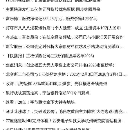
PriceSeek提醒：甘肃金麟磷酸铁锂投产供应增加-速读
中通快递发行15亿美元可换股优先票据 同步购回股份
富乐德：融资净偿还552.25万元，融资余额4.29亿元
灯塔市八八八烟花爆竹店（个人独资）成立 注册资本10万人民币
今热点：富奥股份：在低空经济领域，公司已与小鹏汇天开展合作
新宝股份：公司会定时分析大宗原材料供求及价格波动情况采取策略性采购安排_短讯
【快播报】主板保险公司(主板保险股票名单2026)
焦点消息！创业板五大无人零售上市公司排名(2026市值榜单)
北交所上市公司*ST云创登龙虎榜：2026年2月3日至2026年2月4日涨跌幅偏离值累计达到58.75%-焦点关注
收评：沪指涨0.85%重返4100点 煤炭、光伏概念全线走强
银行板块震荡走高，宁波银行涨超3%|今日观点
速看：28亿！字节跳动拿下大钟寺地块
马莱莱涨球了，突破送妙传，毛伟杰重回主力阵容 大连边路3将竞争 焦点滚动
77座隧道8小时完成体检！西安电子科技大学杭州研究院雷达检测技术刷新行业新速度|当前关注