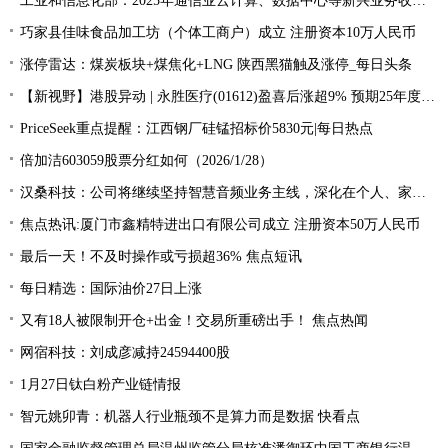
工业和信息化部：2025年通信业云计算、数据中心等新兴业务收入同比增长4.7%
巧家县佳味食品加工坊（个体工商户）成立 注册资本10万人民币
涨停雷达：煤炭板块+煤焦化+LNG 陕西黑猫触及涨停_每日头条
【新视野】港股异动 | 永胜医疗(01612)盈喜后涨超9% 预期25年度股东应占综合溢利不少于1亿港元
PriceSeek重点提醒：江西钢厂硅锰招标价5830元|每日热点
倍加洁603059股票分红如何（2026/1/28）
汉桑科技：公司将继续坚持智慧音频业务主线，深化在个人、家用、商用、车载等场景的业务拓展和价值创造
焦点热讯:厦门市鑫精特进出口有限公司成立 注册资本50万人民币
最后一天！不及时操作或亏损超36% 焦点短讯
每日精选：国际油价27日上涨
又有18人被限制开仓+出金！交易所重磅出手！ 焦点热闻
网宿科技：刘成彦减持24594400股
1月27日钛白粉产业链情报
智元姚卯青：机器人行业瓶颈不是算力而是数据 快看点