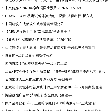
禾迈股份(688032.SH)：公司的产品目前暂未应用于太空光伏_快播报
中文传媒：2025年净利润同比预降58.36%—65.07%
HUAWEI XMC从容试驾体验活动，探索“从容出行”新方式
中国建筑在成都成立城市运营管理公司
【AI数读报告】贵阳“幸福清单”含金量十足
【新视野】锂硫电池龙头请收藏（2026/1/19）
焦点速读：雪人集团：暂无产品直接应用于超临界发电项目
每日简讯:1月19日午间涨停分析
国内首款！“AI桂林慧教研”平台正式上线
欧克科技聘任李春辉为新董秘，“设备+材料”战略再添新活力-资讯
我国加速人工智能赋能制造业发展-每日关注
国家统计局城市司首席统计师王中华解读2025年12月份商品住宅销售价格变动情况统计数据
拆除锈蚀广告牌 消除出行安全隐患（身边事）
停产至今已有5年，三菱暗示经典SUV帕杰罗今年“正式复活”