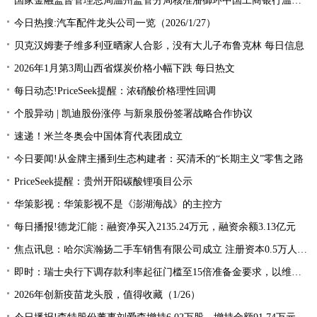
国家金融监督管理总局温州监管分局核准潘御环中国工商银行温州分行副行长_消息
今日热搜:汽车配件龙头公司一览（2026/1/27）
​贝克汉姆妻子维多利亚晒家人合影，没有大儿子布鲁克林 每日信息
2026年1月第3周山西省煤炭价格小幅下跌 每日热文
每日动态!PriceSeek提醒：浓硝酸价格理性回调
个股异动 | 凯迪股份涨停 与新泉股份签署战略合作协议
速递！米兰冬奥会中国体育代表团成立
今日要闻!从金牌主播到生态构建者：买清禾的“长期主义”零售之路
PriceSeek提醒：贵州开阳碳酸锂项目公示
华策影视：华策影视不是《澎湖海战》的主控方
每日播报!德龙汇能：融资净买入2135.24万元，融资余额3.13亿元
焦点讯息：哈尔滨瀚扬二手车销售有限公司成立 注册资本0.5万人民币
即时：瑞士央行下调存款利率起征门槛至15倍准备金要求，以维持货币市场活跃度
2026年创新疫苗龙头股，值得收藏（1/26）