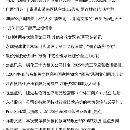
乌戈：感谢球员的努力和球迷的支持，希望能把势头延续下去
广西“县超”｜贵港市港南区队主场1:2告负 两连胜终结 热推荐
湖南经济新图景丨8亿人次“凑热闹”，湖南文旅的“破圈”密码_天天资讯
1月31日乙二醇产业链情报
张帅澳网夺大满贯第三冠 其他金花女双表现平淡-简讯
永辉完成北京20家门店调改，第二阶段着重于“细节场景优化”
银价推涨光伏组件报价 下游企业承压涨价至近1元/瓦
焦点讯息：磷化工十大相关公司排名_2025年第三季度营收增幅排行榜
120余件/套与马相关文物亮相国家博物馆 “黑马”系列文创同步上架
江西微格仕液压有限公司成立 注册资本1000万人民币
视焦点讯！建湖县沧万医疗用品经营部（个体工商户）成立 注册资本2万人民币
东芯股份：公司会持续保持对行业技术趋势的密切关注与必要的研究跟踪
PriceSeek重点提醒：LME铜价暴涨回落波及镍市_热点
祥源文旅：本次安徽祥源被轮候冻结股份约21683万股-焦点要闻