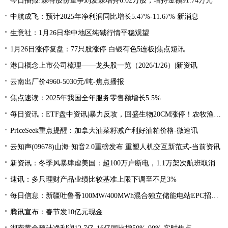
今日播报!森特股份董事刘爱森增持6.02万股，增持金额91.74万元
中航成飞：预计2025年净利润同比增长5.47%-11.67% 新消息
生意社：1月26日华中地区纯碱行情平稳观望
1月26日涨停复盘：77只股涨停 白银有色5连板|焦点短讯
港口概念上市公司梳理——龙头股一览（2026/1/26）|新资讯
云南出厂价4960-5030元/吨-焦点播报
焦点速读：2025年我国全年服务零售额增长5.5%
每日资讯：ETF盘中资讯|暴力反攻，回盛生物20CM涨停！农牧渔ETF（159275）盘中涨超1%连收三根均线！
PriceSeek重点提醒：加拿大油菜籽减产利好油粕价格-微速讯
云知声(09678)山海·知音2.0重磅发布 重塑人机交互新范式-当前资讯
新资讯：冬季风暴肆虐美国：超100万户断电，1.1万架次航班取消
速讯：多只理财产品业绩比较基准上限下调至不足3%
每日信息：新疆吐鲁番100MW/400MWh混合独立储能电站EPC招标！
腾讯宣布：春节发10亿元现金