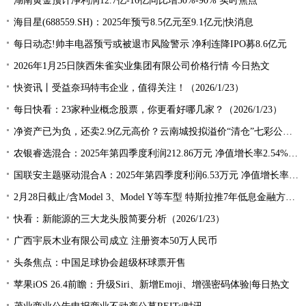
湖南黄金预计净利润12.7亿-16亿同比增50%-90% 实时焦点
海目星(688559.SH)：2025年预亏8.5亿元至9.1亿元|快消息
每日动态!帅丰电器预亏或被退市风险警示 净利连降IPO募8.6亿元
2026年1月25日陕西朱雀实业集团有限公司价格行情 今日热文
快资讯丨受益奈玛特韦企业，值得关注！（2026/1/23）
每日快看：23家种业概念股票，你更看好哪几家？（2026/1/23）
净资产已为负，还卖2.9亿元高价？云南城投拟溢价“清仓”七彩公司10.5%股权 焦点速递
农银睿选混合：2025年第四季度利润212.86万元 净值增长率2.54% 焦点资讯
国联安主题驱动混合A：2025年第四季度利润6.53万元 净值增长率0.10% 热点聚焦
2月28日截止/含Model 3、Model Y等车型 特斯拉推7年低息金融方案|速读
快看：新能源的三大龙头股简要分析（2026/1/23）
广西宇辰木业有限公司成立 注册资本50万人民币
头条焦点：中国足球协会超级杯球票开售
苹果iOS 26.4前瞻：升级Siri、新增Emoji、增强密码体验|每日热文