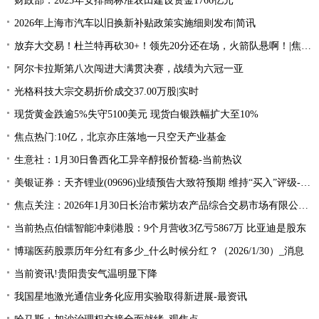
财政部：2025年安排高标准农田建设资金1766亿元
2026年上海市汽车以旧换新补贴政策实施细则发布|简讯
放弃大交易！杜兰特再砍30+！领先20分还在场，火箭队悬啊！|焦点讯息
阿尔卡拉斯第八次闯进大满贯决赛，战绩为六冠一亚
光格科技大宗交易折价成交37.00万股|实时
现货黄金跌逾5%失守5100美元 现货白银跌幅扩大至10%
焦点热门:10亿，北京亦庄落地一只空天产业基金
生意社：1月30日鲁西化工异辛醇报价暂稳-当前热议
美银证券：天齐锂业(09696)业绩预告大致符预期 维持“买入”评级-简讯
焦点关注：2026年1月30日长治市紫坊农产品综合交易市场有限公司价格行情
当前热点伯镭智能冲刺港股：9个月营收3亿亏5867万 比亚迪是股东
博瑞医药股票历年分红有多少_什么时候分红？（2026/1/30）_消息
当前资讯!贵阳贵安气温明显下降
我国星地激光通信业务化应用实验取得新进展-最资讯