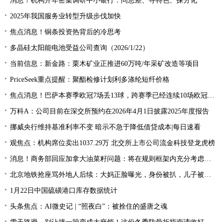
消息！机构开年密集调研中小银行：问息差、寻特色、探分化
2025年我国服务业转型升级步伐加快
焦点消息！铜条投资热背后的冷思考
多晶硅太阳能电池受益公司查询（2026/1/22）
当前信息：新金路：栗木矿业正推进60万吨/年采矿改造等项目
PriceSeek重点提醒：聚酯检修计划利多涤纶短纤价格
焦点消息！巴萨本赛季欧冠7场丢13球，跨赛季已经连续10场欧冠失球
万科A：公司目前在深交所预约在2026年4月1日披露2025年度报告
挪威央行维持基准利率不变 暗示不急于降低借贷成本|每日速看
观焦点：机构席位卖出1037.29万 北交所上市公司流金科技登龙虎榜
消息！商务部回应加拿大油菜籽问题：将在规则框架内充分考虑加方合理诉求
北京地铁抢座骂外地人后续：大妈正脸曝光，身份被扒，儿子被牵连|每日观点
1月22日中国硫磺港口库存数据统计
头条焦点：AI微史记 | “照夜白”：被拴住的盛唐之魂