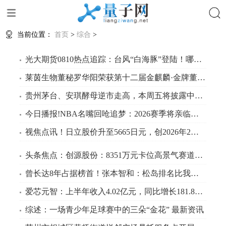
搜索
当前位置：
首页
>
综合
>
光大期货0810热点追踪：台风“白海豚”登陆！哪些品种会受影响？ 焦点速递
莱茵生物董秘罗华阳荣获第十二届金麒麟·金牌董秘荣誉 当前热点
贵州茅台、安琪酵母逆市走高，本周五将披露中报业绩，食品饮料ETF华夏（515170）成交额位居同类第一 每日时讯
今日播报!NBA名嘴回呛追梦：2026赛季将亲临更衣室，谁怕谁？
视焦点讯！日立股价升至5665日元，创2026年2月以来新高
头条焦点：创源股份：8351万元卡位高景气赛道，并购酷乐潮玩完善IP产业生态
曾长达8年占据榜首！张本智和：松岛排名比我高，但我才是日本第1
爱芯元智：上半年收入4.02亿元，同比增长181.80% 今日要闻
综述：一场青少年足球赛中的三朵“金花” 最新资讯