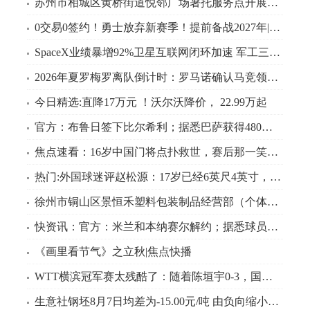
苏州市相城区黄桥街道悦邻广场暑托服务点开展规则意识主题品格课 快播
0交易0签约！勇士放弃新赛季！提前备战2027年|焦点观察
SpaceX业绩暴增92%卫星互联网闭环加速 军工三轮驱动打开成长空间_焦点报道
2026年夏罗梅罗离队倒计时：罗马诺确认马竞领跑，阿森纳只是烟雾弹？ 焦点快看
今日精选:直降17万元 ！沃尔沃降价， 22.99万起
官方：布鲁日签下比尔希利；据悉巴萨获得480万欧二转分成|观热点
焦点速看：16岁中国门将点扑救世，赛后那一笑看呆众人
热门:外国球迷评赵松源：17岁已经6英尺4英寸，他就是中国版哈兰德！
徐州市铜山区景恒禾塑料包装制品经营部（个体工商户）成立 注册资本5万人民币 报资讯
快资讯：官方：米兰和本纳赛尔解约；据悉球员将加盟加拉法体育
《画里看节气》之立秋|焦点快播
WTT横滨冠军赛太残酷了：随着陈垣宇0-3，国乒男单军团全军覆没|最新消息
生意社钢坯8月7日均差为-15.00元/吨 由负向缩小重新扩大