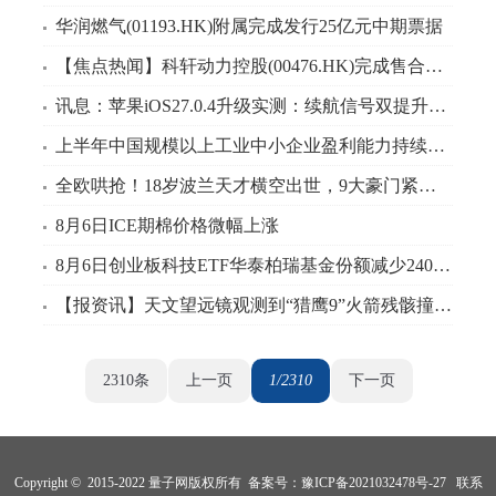
华润燃气(01193.HK)附属完成发行25亿元中期票据
【焦点热闻】科轩动力控股(00476.HK)完成售合共3100万股
讯息：苹果iOS27.0.4升级实测：续航信号双提升，这几类用户建议升
上半年中国规模以上工业中小企业盈利能力持续增强
全欧哄抢！18岁波兰天才横空出世，9大豪门紧盯波尔图妖星 今日聚焦
8月6日ICE期棉价格微幅上涨
8月6日创业板科技ETF华泰柏瑞基金份额减少240万份，重仓股中际旭创、宁德时代、三环集团
【报资讯】天文望远镜观测到“猎鹰9”火箭残骸撞击月球迹象
2310条
上一页
1/2310
下一页
Copyright © 2015-2022 量子网版权所有 备案号：
豫ICP备2021032478号-27
联系